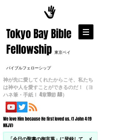
​Tokyo Bay Bible
Fellowship
東京ベイ
バイブルフェローシップ
神が先に愛してくれたからこそ、私たち
は神や人を愛すことができるのだ！（ヨ
ハネ筆・手紙Ⅰ 4章19節 AB）
We love Him because He first loved us. (1 John 4:19
NKJV)
「今日の聖書の御言葉」に登録して、メ