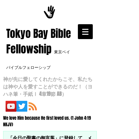
​Tokyo Bay Bible
Fellowship
東京ベイ
バイブルフェローシップ
神が先に愛してくれたからこそ、私たち
は神や人を愛すことができるのだ！（ヨ
ハネ筆・手紙Ⅰ 4章19節 AB）
We love Him because He first loved us. (1 John 4:19
NKJV)
「今日の聖書の御言葉」に登録して、メ