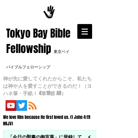
​Tokyo Bay Bible
Fellowship
東京ベイ
バイブルフェローシップ
神が先に愛してくれたからこそ、私たち
は神や人を愛すことができるのだ！（ヨ
ハネ筆・手紙Ⅰ 4章19節 AB）
We love Him because He first loved us. (1 John 4:19
NKJV)
「今日の聖書の御言葉」に登録して、メ