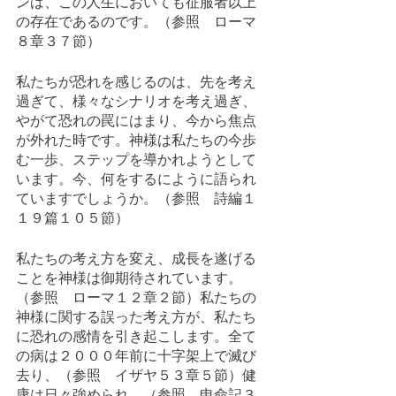
ンは、この人生においても征服者以上
の存在であるのです。（参照　ローマ
８章３７節）
私たちが恐れを感じるのは、先を考え
過ぎて、様々なシナリオを考え過ぎ、
やがて恐れの罠にはまり、今から焦点
が外れた時です。神様は私たちの今歩
む一歩、ステップを導かれようとして
います。今、何をするにように語られ
ていますでしょうか。（参照　詩編１
１９篇１０５節）
私たちの考え方を変え、成長を遂げる
ことを神様は御期待されています。
（参照　ローマ１２章２節）私たちの
神様に関する誤った考え方が、私たち
に恐れの感情を引き起こします。全て
の病は２０００年前に十字架上で滅び
去り、（参照　イザヤ５３章５節）健
康は日々強められ、（参照　申命記３