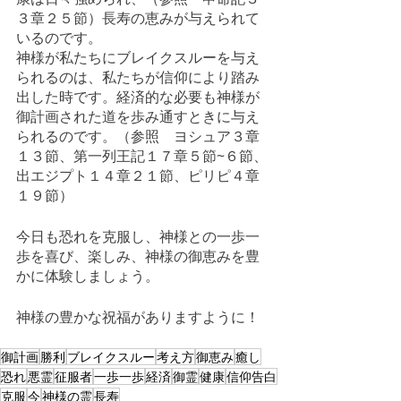
３章２５節）長寿の恵みが与えられて
いるのです。
神様が私たちにブレイクスルーを与え
られるのは、私たちが信仰により踏み
出した時です。経済的な必要も神様が
御計画された道を歩み通すときに与え
られるのです。（参照　ヨシュア３章
１３節、第一列王記１７章５節~６節、
出エジプト１４章２１節、ピリピ４章
１９節）
今日も恐れを克服し、神様との一歩一
歩を喜び、楽しみ、神様の御恵みを豊
かに体験しましょう。
神様の豊かな祝福がありますように！
御計画
勝利
ブレイクスルー
考え方
御恵み
癒し
恐れ
悪霊
征服者
一歩一歩
経済
御霊
健康
信仰告白
克服
今
神様の霊
長寿