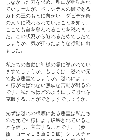
しなかった刀を求め、理由が明記され
ていませんが、ペリシテ人の街である
ガトの王のもとに向かい　ダビデが街
の人々に恐れられていたことを知り、
ここでも命を奪われることを恐れまし
た。この状況から逃れるためでしたで
しょうか、気が狂ったような行動に出
ました。
私たちの言動は神様の霊に導かれてい
ますでしょうか。もしくは、恐れの元
である悪霊でしょうか。恐れにより、
神様が喜ばれない無駄な言動が出るの
です。私たちはどのようにして恐れを
克服することができますでしょうか。
先ずは恐れの根底にある悪霊は私たち
の足元で神様により破壊されているこ
とを信じ、宣言することです。（参
照　ローマ１６章２０節）クリスチャ