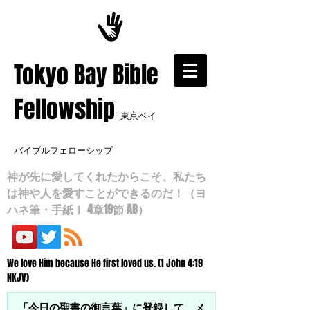
​Tokyo Bay Bible
Fellowship
東京ベイ
バイブルフェローシップ
神が先に愛してくれたからこそ、私たち
は神や人を愛すことができるのだ！（ヨ
ハネ筆・手紙Ⅰ 4章19節 AB）
We love Him because He first loved us. (1 John 4:19
NKJV)
「今日の聖書の御言葉」に登録して、メ