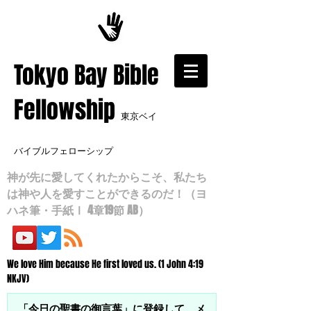
​Tokyo Bay Bible
Fellowship
東京ベイ
バイブルフェローシップ
神が先に愛してくれたからこそ、私たち
は神や人を愛すことができるのだ！（ヨ
ハネ筆・手紙Ⅰ 4章19節 AB）
We love Him because He first loved us. (1 John 4:19
NKJV)
「今日の聖書の御言葉」に登録して、メ