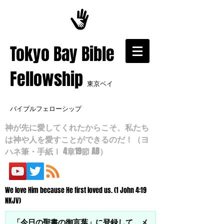
​Tokyo Bay Bible
Fellowship
東京ベイ
バイブルフェローシップ
神が先に愛してくれたからこそ、私たち
は神や人を愛すことができるのだ！（ヨ
ハネ筆・手紙Ⅰ 4章19節 AB）
We love Him because He first loved us. (1 John 4:19
NKJV)
「今日の聖書の御言葉」に登録して、メ