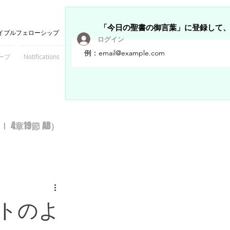
「今日の聖書の御言葉」に登録して
イブルフェローシップ
ログイン
ープ
Notifications
Members
章19節 AB）
トのよ