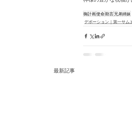
御計画
使命
助言
兄弟姉妹
デボーション｜第一サム
最新記事