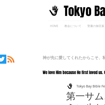
​Tokyo B
HOME
教会について
聖書の御言葉
神が先に愛してくれたからこそ、私た
We love Him because He first loved us. 
Tokyo Bay Bible F
第一サム