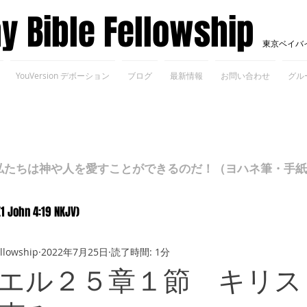
ay Bible Fellowship
東京ベイバ
YouVersion デボーション
ブログ
最新情報
お問い合わせ
グル
ちは神や人を愛すことができるのだ！（ヨハネ筆・手紙Ⅰ 4
(1 John 4:19 NKJV)
ellowship
2022年7月25日
読了時間: 1分
エル２５章１節 キリス