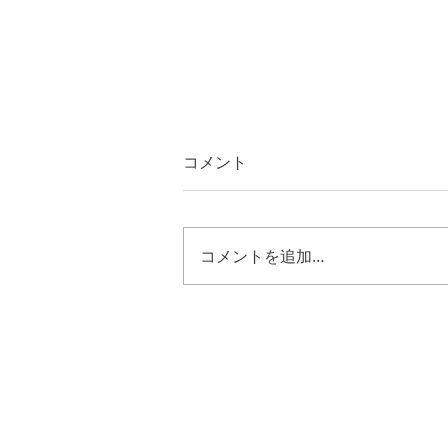
コメント
コメントを追加…
第一サムエル３１章８節~１
３節 キリストの様に歩む恵
み