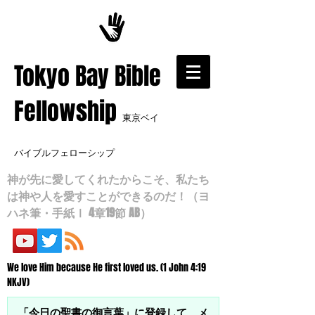
​Tokyo Bay Bible
Fellowship
東京ベイ
バイブルフェローシップ
神が先に愛してくれたからこそ、私たち
は神や人を愛すことができるのだ！（ヨ
ハネ筆・手紙Ⅰ 4章19節 AB）
We love Him because He first loved us. (1 John 4:19
NKJV)
「今日の聖書の御言葉」に登録して、メ