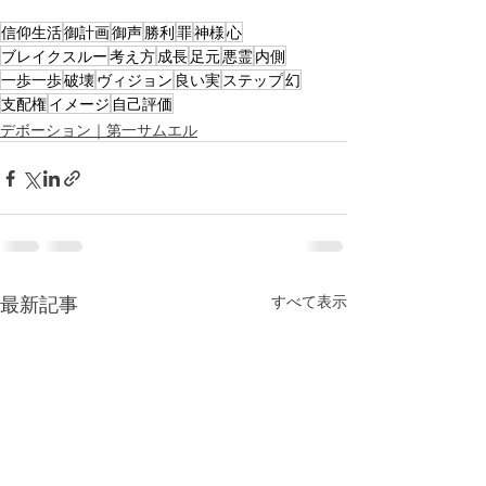
信仰生活
御計画
御声
勝利
罪
神様
心
ブレイクスルー
考え方
成長
足元
悪霊
内側
一歩一歩
破壊
ヴィジョン
良い実
ステップ
幻
支配権
イメージ
自己評価
デボーション｜第一サムエル
最新記事
すべて表示