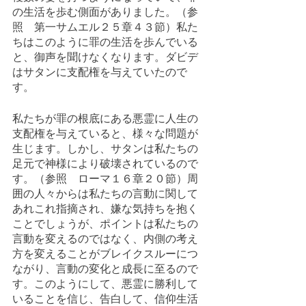
の生活を歩む側面がありました。（参
照　第一サムエル２５章４３節）私た
ちはこのように罪の生活を歩んでいる
と、御声を聞けなくなります。ダビデ
はサタンに支配権を与えていたので
す。
私たちが罪の根底にある悪霊に人生の
支配権を与えていると、様々な問題が
生じます。しかし、サタンは私たちの
足元で神様により破壊されているので
す。（参照　ローマ１６章２０節）周
囲の人々からは私たちの言動に関して
あれこれ指摘され、嫌な気持ちを抱く
ことでしょうが、ポイントは私たちの
言動を変えるのではなく、内側の考え
方を変えることがブレイクスルーにつ
ながり、言動の変化と成長に至るので
す。このようにして、悪霊に勝利して
いることを信じ、告白して、信仰生活