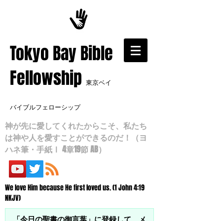
​Tokyo Bay Bible
Fellowship
東京ベイ
バイブルフェローシップ
神が先に愛してくれたからこそ、私たち
は神や人を愛すことができるのだ！（ヨ
ハネ筆・手紙Ⅰ 4章19節 AB）
We love Him because He first loved us. (1 John 4:19
NKJV)
「今日の聖書の御言葉」に登録して、メ