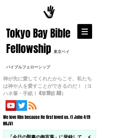
​Tokyo Bay Bible
Fellowship
東京ベイ
バイブルフェローシップ
神が先に愛してくれたからこそ、私たち
は神や人を愛すことができるのだ！（ヨ
ハネ筆・手紙Ⅰ 4章19節 AB）
We love Him because He first loved us. (1 John 4:19
NKJV)
「今日の聖書の御言葉」に登録して、メ