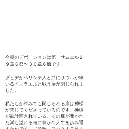
今朝のデボーションは第一サムエル２
９章６節〜３０章６節です。
ダビデがペリシテ人と共にサウルが率
いるイスラエルと戦う扉が閉じられま
した。
私たちが試みても閉じられる扉は神様
が閉じてくださっているのです。神様
が御計画されている、その扉が開かれ
た満ち溢れる程に豊かな人生を歩み通
すためです。（参照　ヨハネ１０章１