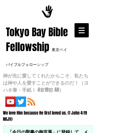
​Tokyo Bay Bible
Fellowship
東京ベイ
バイブルフェローシップ
神が先に愛してくれたからこそ、私たち
は神や人を愛すことができるのだ！（ヨ
ハネ筆・手紙Ⅰ 4章19節 AB）
We love Him because He first loved us. (1 John 4:19
NKJV)
「今日の聖書の御言葉」に登録して、メ