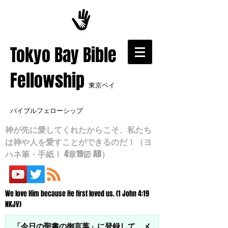
​Tokyo Bay Bible
Fellowship
東京ベイ
バイブルフェローシップ
神が先に愛してくれたからこそ、私たち
は神や人を愛すことができるのだ！（ヨ
ハネ筆・手紙Ⅰ 4章19節 AB）
We love Him because He first loved us. (1 John 4:19
NKJV)
「今日の聖書の御言葉」に登録して、メ