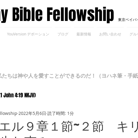
ay Bible Fellowship
東京ベイバ
YouVersion デボーション
ブログ
最新情報
お問い合わせ
グル
ちは神や人を愛すことができるのだ！（ヨハネ筆・手紙Ⅰ 4
(1 John 4:19 NKJV)
ellowship
2022年5月6日
読了時間: 1分
エル９章１節~２節 キ