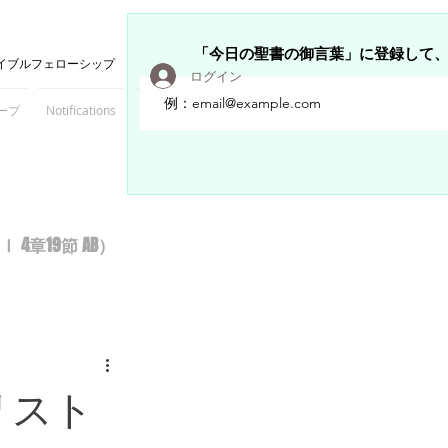
「今日の聖書の御言葉」に登録して
イブルフェローシップ
ログイン
ープ
Notifications
Members
章19節 AB）
リスト