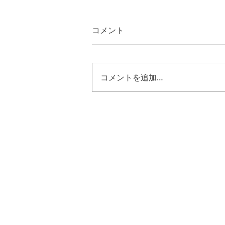
コメント
コメントを追加…
第一サムエル３１章８節~１
３節 キリストの様に歩む恵
み