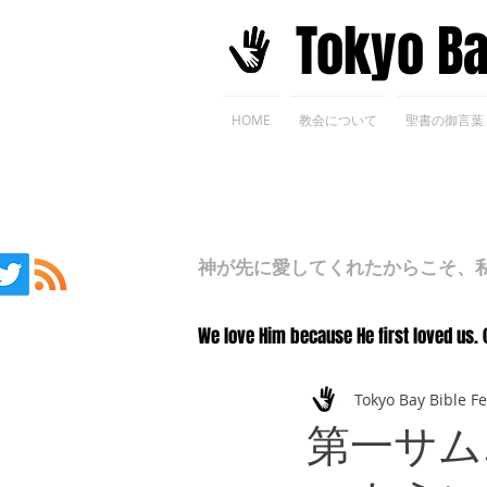
​Tokyo B
HOME
教会について
聖書の御言葉
神が先に愛してくれたからこそ、私た
We love Him because He first loved us. 
Tokyo Bay Bible F
第一サム