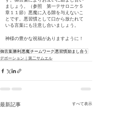
ましょう。（参照　第一テサロニケ５
章１１節）悪魔に入る隙を与えないこ
とです。悪習慣として口から放たれて
いる言葉にも注意し合いましょう。
神様の豊かな祝福がありますように！
御言葉
勝利
悪魔
チームワーク
悪習慣
励まし合う
デボーション｜第二サムエル
最新記事
すべて表示