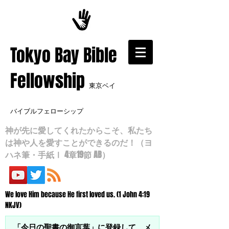
​Tokyo Bay Bible
Fellowship
東京ベイ
バイブルフェローシップ
神が先に愛してくれたからこそ、私たち
は神や人を愛すことができるのだ！（ヨ
ハネ筆・手紙Ⅰ 4章19節 AB）
We love Him because He first loved us. (1 John 4:19
NKJV)
「今日の聖書の御言葉」に登録して、メ