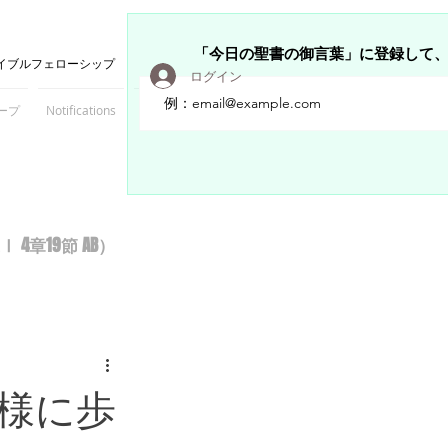
「今日の聖書の御言葉」に登録して
イブルフェローシップ
ログイン
ープ
Notifications
Members
章19節 AB）
様に歩