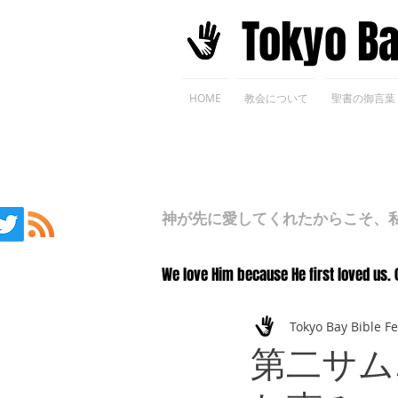
​Tokyo B
HOME
教会について
聖書の御言葉
神が先に愛してくれたからこそ、私た
We love Him because He first loved us. 
Tokyo Bay Bible F
第二サム