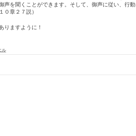
御声を聞くことができます。そして、御声に従い、行動
１０章２７説）
ありますように！
エル