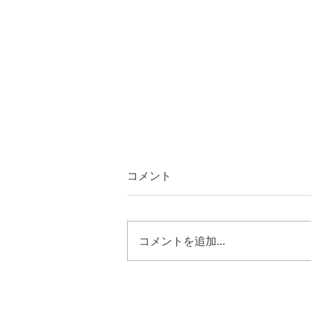
コメント
コメントを追加…
第二サムエル２４章１８節～
２５節 キリストの様に歩む