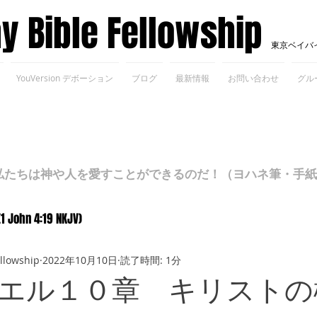
ay Bible Fellowship
東京ベイバ
YouVersion デボーション
ブログ
最新情報
お問い合わせ
グル
ちは神や人を愛すことができるのだ！（ヨハネ筆・手紙Ⅰ 4
(1 John 4:19 NKJV)
ellowship
2022年10月10日
読了時間: 1分
エル１０章 キリストの