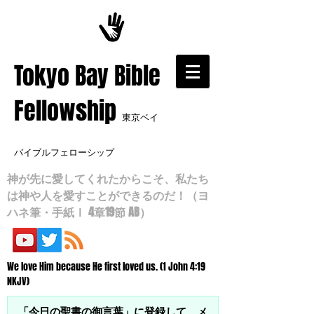
​Tokyo Bay Bible
Fellowship
東京ベイ
バイブルフェローシップ
神が先に愛してくれたからこそ、私たち
は神や人を愛すことができるのだ！（ヨ
ハネ筆・手紙Ⅰ 4章19節 AB）
We love Him because He first loved us. (1 John 4:19
NKJV)
「今日の聖書の御言葉」に登録して、メ