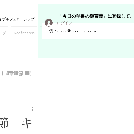
「今日の聖書の御言葉」に登録して
イブルフェローシップ
ログイン
ープ
Notifications
Members
章19節 AB）
節 キ