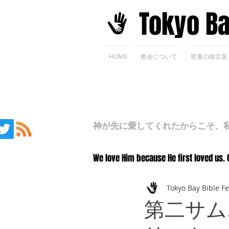
​Tokyo B
HOME
教会について
聖書の御言葉
神が先に愛してくれたからこそ、私た
We love Him because He first loved us. 
Tokyo Bay Bible F
第二サム