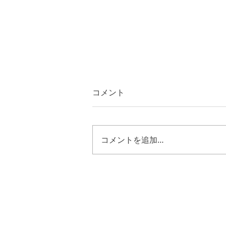
コメント
コメントを追加…
第二サムエル２４章１８節～
２５節 キリストの様に歩む
恵み