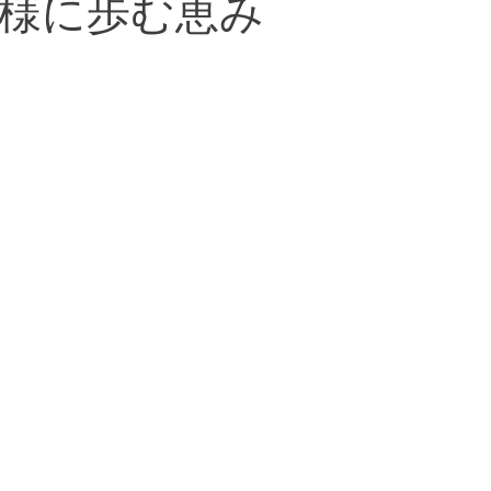
様に歩む恵み