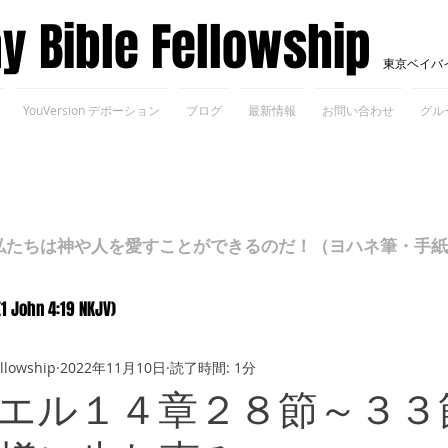
ay Bible Fellowship
東京ベイバ
YouVersion デボーション
ブログ
最新情報
お問い合わせ
グル
ちは神や人を愛すことができるのだ！（ヨハネ筆・手紙Ⅰ 4
(1 John 4:19 NKJV)
ellowship
2022年11月10日
読了時間: 1分
エル１４章２８節～３３