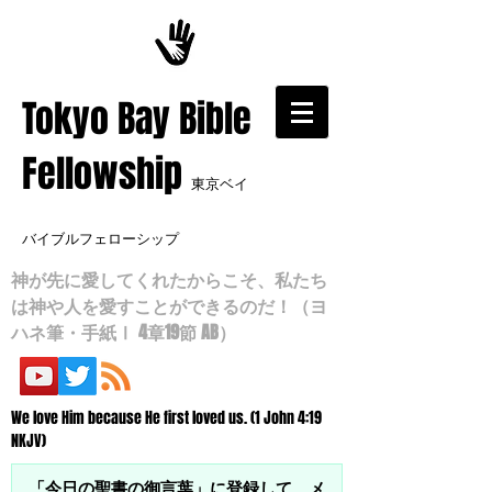
​Tokyo Bay Bible
Fellowship
東京ベイ
バイブルフェローシップ
神が先に愛してくれたからこそ、私たち
は神や人を愛すことができるのだ！（ヨ
ハネ筆・手紙Ⅰ 4章19節 AB）
We love Him because He first loved us. (1 John 4:19
NKJV)
「今日の聖書の御言葉」に登録して、メ