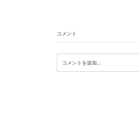
コメント
コメントを追加…
第二サムエル２４章１８節～
２５節 キリストの様に歩む
恵み