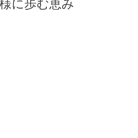
様に歩む恵み