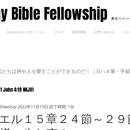
ay Bible Fellowship
東京ベイバ
YouVersion デボーション
ブログ
最新情報
お問い合わせ
グル
ちは神や人を愛すことができるのだ！（ヨハネ筆・手紙Ⅰ 4
(1 John 4:19 NKJV)
ellowship
2022年11月15日
読了時間: 1分
エル１５章２４節～２９