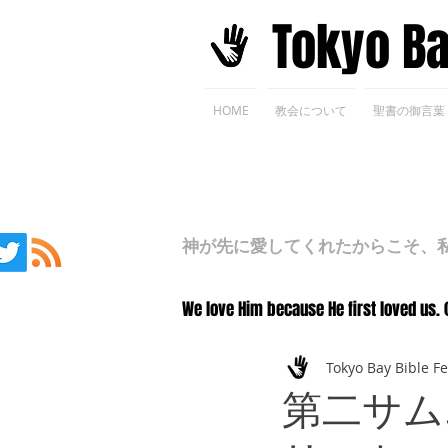
​Tokyo B
HOME
教会について
聖書の御言葉
神が先に愛してくれたからこそ、私た
We love Him because He first loved us. 
Tokyo Bay Bible F
第二サム