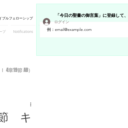
「今日の聖書の御言葉」に登録して
イブルフェローシップ
ログイン
ープ
Notifications
Members
章19節 AB）
節 キ