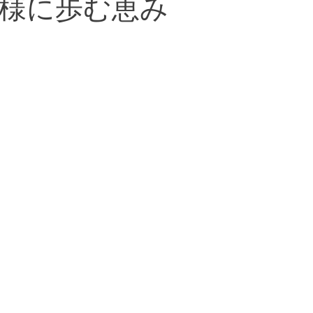
様に歩む恵み