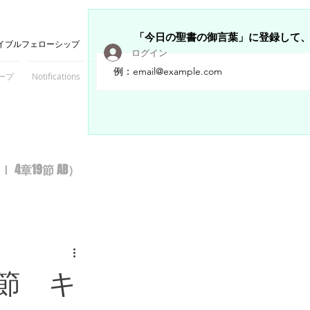
「今日の聖書の御言葉」に登録して
イブルフェローシップ
ログイン
ープ
Notifications
Members
章19節 AB）
節 キ