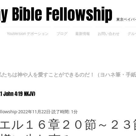
ay Bible Fellowship
東京ベイバ
YouVersion デボーション
ブログ
最新情報
お問い合わせ
グル
ちは神や人を愛すことができるのだ！（ヨハネ筆・手紙Ⅰ 4
(1 John 4:19 NKJV)
ellowship
2022年11月22日
読了時間: 1分
エル１６章２０節～２３