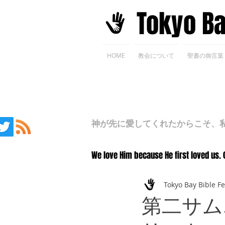
​Tokyo B
HOME
教会について
聖書の御言葉
神が先に愛してくれたからこそ、私た
We love Him because He first loved us. 
Tokyo Bay Bible F
第二サム