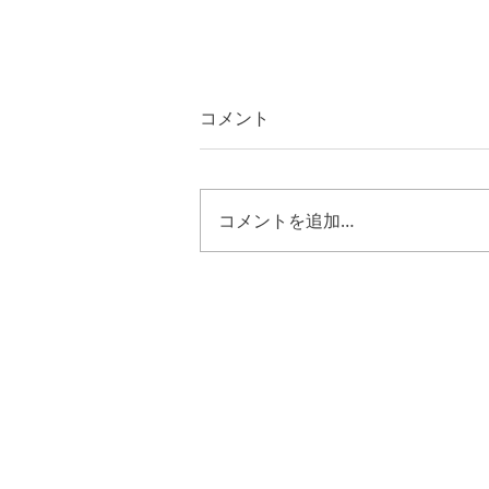
コメント
コメントを追加…
第二サムエル２４章１８節～
２５節 キリストの様に歩む
恵み