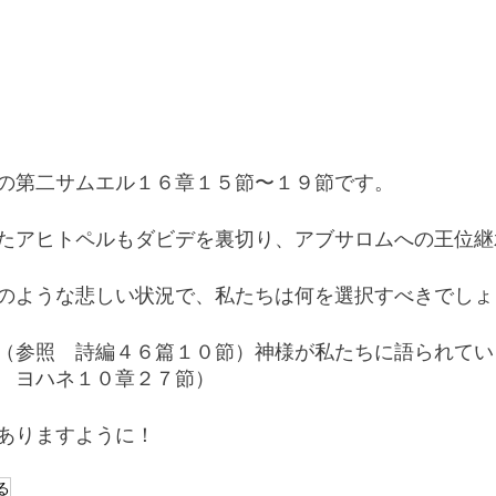
の第二サムエル１６章１５節〜１９節です。
たアヒトペルもダビデを裏切り、アブサロムへの王位継
のような悲しい状況で、私たちは何を選択すべきでしょ
（参照　詩編４６篇１０節）神様が私たちに語られてい
　ヨハネ１０章２７節）
ありますように！
る