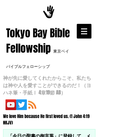
​Tokyo Bay Bible
Fellowship
東京ベイ
バイブルフェローシップ
神が先に愛してくれたからこそ、私たち
は神や人を愛すことができるのだ！（ヨ
ハネ筆・手紙Ⅰ 4章19節 AB）
We love Him because He first loved us. (1 John 4:19
NKJV)
「今日の聖書の御言葉」に登録して、メ