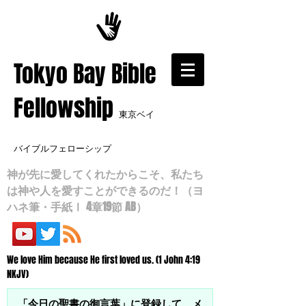
​Tokyo Bay Bible
Fellowship
東京ベイ
バイブルフェローシップ
神が先に愛してくれたからこそ、私たち
は神や人を愛すことができるのだ！（ヨ
ハネ筆・手紙Ⅰ 4章19節 AB）
We love Him because He first loved us. (1 John 4:19
NKJV)
「今日の聖書の御言葉」に登録して、メ