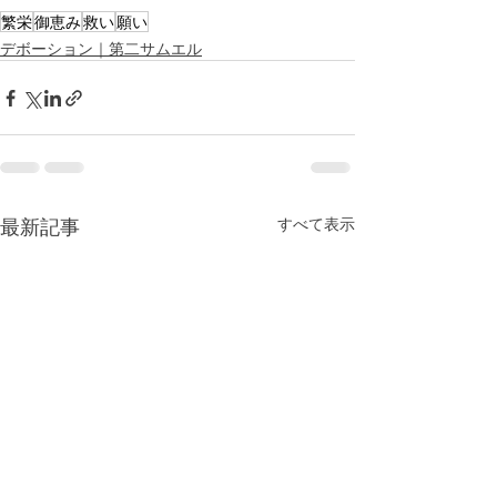
繁栄
御恵み
救い
願い
デボーション｜第二サムエル
最新記事
すべて表示