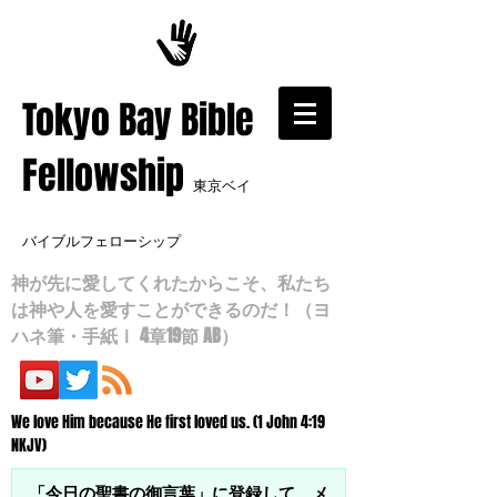
​Tokyo Bay Bible
Fellowship
東京ベイ
バイブルフェローシップ
神が先に愛してくれたからこそ、私たち
は神や人を愛すことができるのだ！（ヨ
ハネ筆・手紙Ⅰ 4章19節 AB）
We love Him because He first loved us. (1 John 4:19
NKJV)
「今日の聖書の御言葉」に登録して、メ