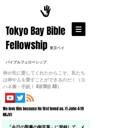
​Tokyo Bay Bible
Fellowship
東京ベイ
バイブルフェローシップ
神が先に愛してくれたからこそ、私たち
は神や人を愛すことができるのだ！（ヨ
ハネ筆・手紙Ⅰ 4章19節 AB）
We love Him because He first loved us. (1 John 4:19
NKJV)
「今日の聖書の御言葉」に登録して、メ