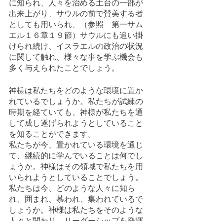
に知られ、人々を治める土台の一部が
出来上がり、サウルの前で賛美する者
としても用いられ、（参照　第一サム
エル１６章１９節）サウルにも追い掛
けられ続け、イスラエルの政治の状況
に関して触れ、様々な事を学ぶ機会も
多く与えられたことでしょう。
神様は私たちをどのような環境に置か
れているでしょうか。私たちが試練の
時期を経ていても、神様が私たちを通
して成し遂げられようとしていること
を知ることができます。
私たちが今、置かれている環境を通じ
て、継続的に学んでいることは何でし
ょうか。神様はその領域で私たちを用
いられようとしていることでしょう。
私たちは今、どのような人々に知ら
れ、囲まれ、慕われ、集われているで
しょうか。神様は私たちをそのような
人々と関わり、リーダーシップを発揮