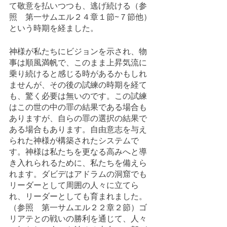
て敬意を払いつつも、逃げ続ける（参
照　第一サムエル２４章１節~７節他）
という時期を経ました。
神様が私たちにビジョンを示され、物
事は順風満帆で、このまま上昇気流に
乗り続けると感じる時があるかもしれ
ませんが、その後の試練の時期を経て
も、驚く必要は無いのです。この試練
はこの世の中の罪の結果である場合も
ありますが、自らの罪の選択の結果で
ある場合もあります。自由意志を与え
られた神様が構築されたシステムで
す。神様は私たちを更なる高みへと導
き入れられるために、私たちを備えら
れます。ダビデはアドラムの洞窟でも
リーダーとして周囲の人々に立てら
れ、リーダーとしても育まれました。
（参照　第一サムエル２２章２節）ゴ
リアテとの戦いの勝利を通じて、人々