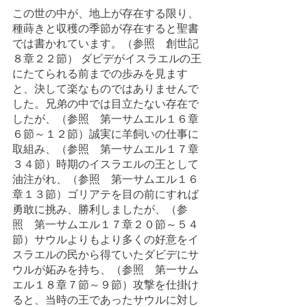
この世の中が、地上が存在する限り、
種蒔きと収穫の季節が存在すると聖書
では書かれています。（参照　創世記
８章２２節） ダビデがイスラエルの王
にたてられる前までの歩みを見ます
と、決して楽なものではありませんで
した。兄弟の中では目立たない存在で
したが、（参照　第一サムエル１６章
６節～１２節）誠実に羊飼いの仕事に
取組み、（参照　第一サムエル１７章
３４節）時期のイスラエルの王として
油注がれ、（参照　第一サムエル１６
章１３節）ゴリアテを目の前にすれば
勇敢に挑み、勝利しましたが、（参
照　第一サムエル１７章２０節～５４
節）サウルよりもより多くの好意をイ
スラエルの民から得ていたダビデにサ
ウルが妬みを持ち、（参照　第一サム
エル１８章７節～９節）攻撃を仕掛け
ると、当時の王であったサウルに対し