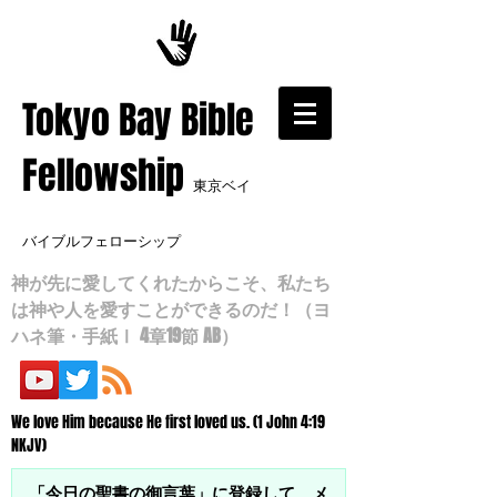
​Tokyo Bay Bible
Fellowship
東京ベイ
バイブルフェローシップ
神が先に愛してくれたからこそ、私たち
は神や人を愛すことができるのだ！（ヨ
ハネ筆・手紙Ⅰ 4章19節 AB）
We love Him because He first loved us. (1 John 4:19
NKJV)
「今日の聖書の御言葉」に登録して、メ