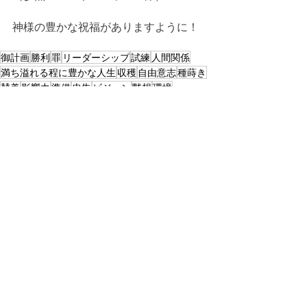
神様の豊かな祝福がありますように！
御計画
勝利
罪
リーダーシップ
試練
人間関係
満ち溢れる程に豊かな人生
収穫
自由意志
種蒔き
賛美
影響力
準備
忠告
ビジョン
黙想
環境
デボーション｜第二サムエル
最新記事
すべて表示