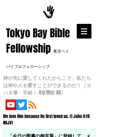
​Tokyo Bay Bible
Fellowship
東京ベイ
バイブルフェローシップ
神が先に愛してくれたからこそ、私たち
は神や人を愛すことができるのだ！（ヨ
ハネ筆・手紙Ⅰ 4章19節 AB）
We love Him because He first loved us. (1 John 4:19
NKJV)
「今日の聖書の御言葉」に登録して、メ