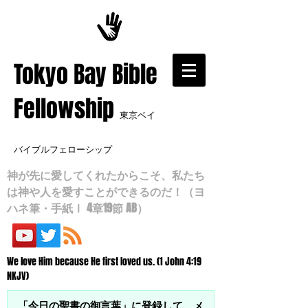
​Tokyo Bay Bible
Fellowship
東京ベイ
バイブルフェローシップ
神が先に愛してくれたからこそ、私たち
は神や人を愛すことができるのだ！（ヨ
ハネ筆・手紙Ⅰ 4章19節 AB）
We love Him because He first loved us. (1 John 4:19
NKJV)
「今日の聖書の御言葉」に登録して、メ