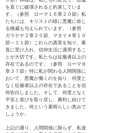
を直ぐに破壊されると約束していま
す。（参照　ローマ１６章２０節）私
たちには、キリストの様に悪魔に命じ
る権威も与えられています。（参照　
ガラテヤ２章２０節、マタイ４章１０
節～１１節）これらの真実を知り、素
直に受け入れ、信仰生活に適用するこ
とが大切です。私たちは征服者以上の
存在であるのです。（参照　ローマ８
章３７節）特に私が関わる人間関係に
おいて、悪魔が働くのを知り、何度と
なく征服者以上の存在であることを信
仰告白しました。そして、何度となく
平安と喜びを取り戻し、勝利し続けて
きました。何という素晴らしい恵みで
しょうか。
上記の通り、人間関係に限らず、私達