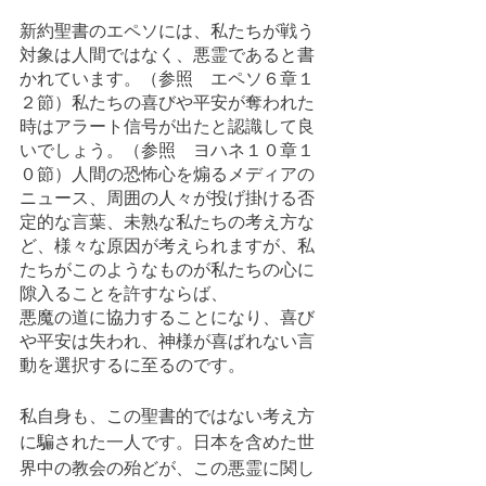
新約聖書のエペソには、私たちが戦う
対象は人間ではなく、悪霊であると書
かれています。（参照　エペソ６章１
２節）私たちの喜びや平安が奪われた
時はアラート信号が出たと認識して良
いでしょう。（参照　ヨハネ１０章１
０節）人間の恐怖心を煽るメディアの
ニュース、周囲の人々が投げ掛ける否
定的な言葉、未熟な私たちの考え方な
ど、様々な原因が考えられますが、私
たちがこのようなものが私たちの心に
隙入ることを許すならば、
悪魔の道に協力することになり、喜び
や平安は失われ、神様が喜ばれない言
動を選択するに至るのです。
私自身も、この聖書的ではない考え方
に騙された一人です。日本を含めた世
界中の教会の殆どが、この悪霊に関し