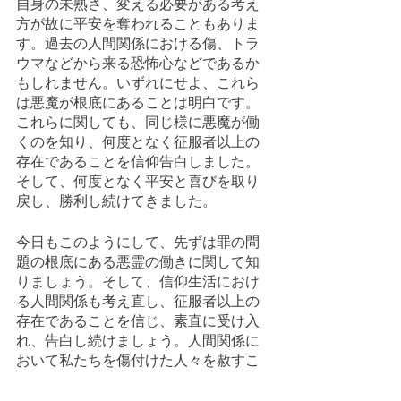
自身の未熟さ、変える必要がある考え
方が故に平安を奪われることもありま
す。過去の人間関係における傷、トラ
ウマなどから来る恐怖心などであるか
もしれません。いずれにせよ、これら
は悪魔が根底にあることは明白です。
これらに関しても、同じ様に悪魔が働
くのを知り、何度となく征服者以上の
存在であることを信仰告白しました。
そして、何度となく平安と喜びを取り
戻し、勝利し続けてきました。
今日もこのようにして、先ずは罪の問
題の根底にある悪霊の働きに関して知
りましょう。そして、信仰生活におけ
る人間関係も考え直し、征服者以上の
存在であることを信じ、素直に受け入
れ、告白し続けましょう。人間関係に
おいて私たちを傷付けた人々を赦すこ
とにより勝利することもありますが、
この真実により完全に解放されない場