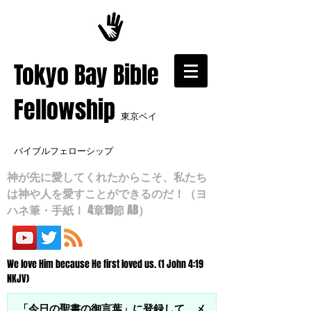
​Tokyo Bay Bible
Fellowship
東京ベイ
バイブルフェローシップ
神が先に愛してくれたからこそ、私たち
は神や人を愛すことができるのだ！（ヨ
ハネ筆・手紙Ⅰ 4章19節 AB）
We love Him because He first loved us. (1 John 4:19
NKJV)
「今日の聖書の御言葉」に登録して、メ