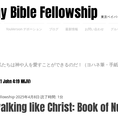
ay Bible Fellowship
東京ベイバ
YouVersion デボーション
ブログ
最新情報
お問い合わせ
グル
ちは神や人を愛すことができるのだ！（ヨハネ筆・手紙Ⅰ 4
(1 John 4:19 NKJV)
ellowship
2025年4月8日
読了時間: 1分
alking like Christ: Book of