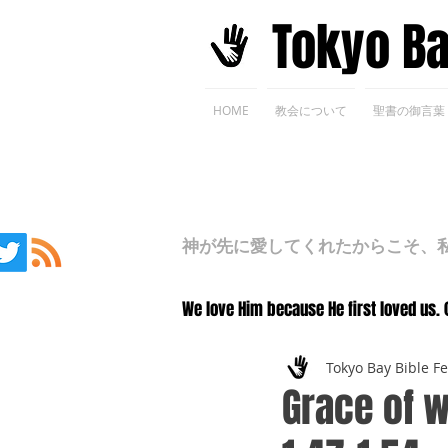
​Tokyo B
HOME
教会について
聖書の御言葉
神が先に愛してくれたからこそ、私た
We love Him because He first loved us. 
Tokyo Bay Bible F
Grace of w