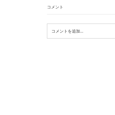
コメント
コメントを追加…
Grace of walking like Christ:
Book of Numbers 5:23-28