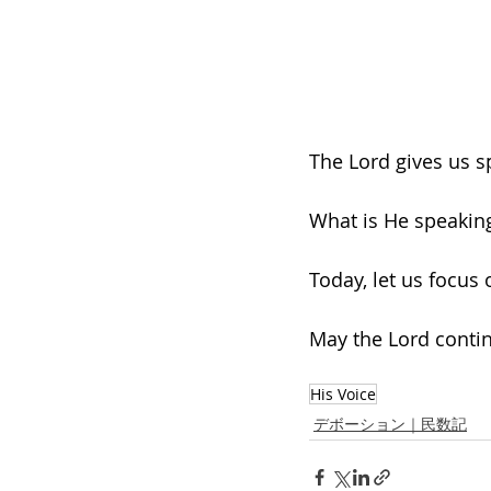
The Lord gives us sp
What is He speaking
Today, let us focus 
May the Lord contin
His Voice
デボーション｜民数記