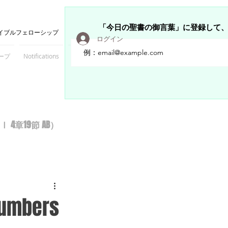
「今日の聖書の御言葉」に登録して
イブルフェローシップ
ログイン
ープ
Notifications
Members
章19節 AB）
 Numbers