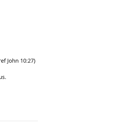
ef John 10:27)
us. 