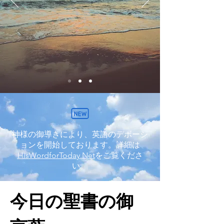
​神様の御導きにより、英語のデボーシ
ョンを開始しております。詳細は
HisWordforToday.Net
をご覧くださ
い。
今日の聖書の御