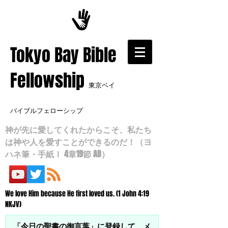
​Tokyo Bay Bible
Fellowship
東京ベイ
バイブルフェローシップ
神が先に愛してくれたからこそ、私たち
は神や人を愛すことができるのだ！（ヨ
ハネ筆・手紙Ⅰ 4章19節 AB）
We love Him because He first loved us. (1 John 4:19
NKJV)
「今日の聖書の御言葉」に登録して、メ