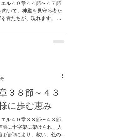
キエル４０章４４節〜４７節
を向いて、神殿を見守る者た
る者たちが、現れます。 こ
に捧げものをする祭壇に価値
ことができます。私たちがど
1分
章３８節～４３
様に歩む恵み
キエル４０章３８節〜４３節
年前に十字架に架けられ、人
類は信仰により、救い、義の