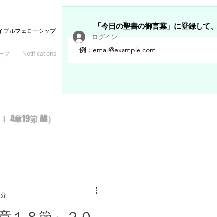
「今日の聖書の御言葉」に登録して
イブルフェローシップ
ログイン
ープ
Notifications
Members
章19節 AB）
1分
章１８節～２０