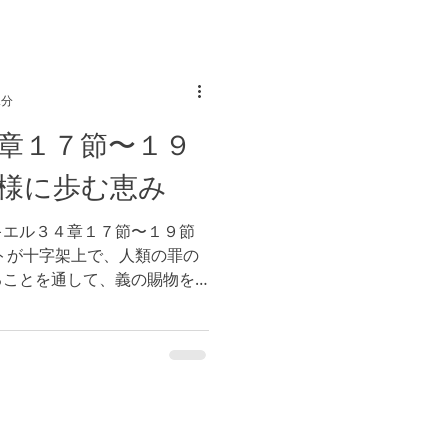
2分
章１７節〜１９
様に歩む恵み
キエル３４章１７節〜１９節
トが十字架上で、人類の罪の
ることを通して、義の賜物を
（参照 第二コリント５章２
、満ち溢れるほどに受け取り