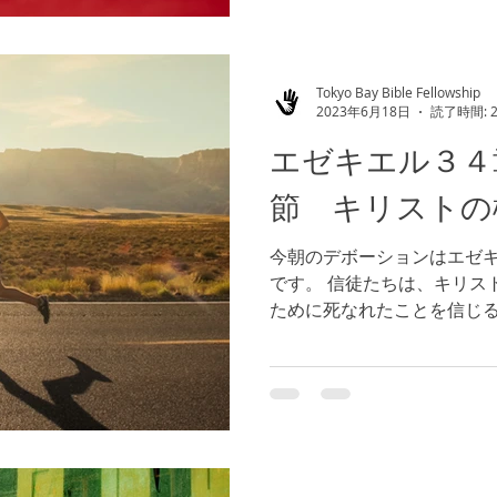
Tokyo Bay Bible Fellowship
2023年6月18日
読了時間: 
エゼキエル３４
節 キリストの
今朝のデボーションはエゼ
です。 信徒たちは、キリス
ために死なれたことを信じ
受け取ることができます。
１節）更には、永遠の命を
ます。（参照 ヨハネ３...