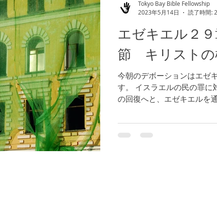
Tokyo Bay Bible Fellowship
2023年5月14日
読了時間: 
エゼキエル２９
節 キリストの
今朝のデボーションはエゼ
す。 イスラエルの民の罪に
の回復へと、エゼキエルを
セージが変わることを見るこ
ちを憐れまれ、導かれます
択をしたとしても、そ...