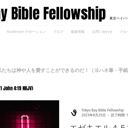
ay Bible Fellowship
東京ベイバ
YouVersion デボーション
ブログ
最新情報
お問い合わせ
グル
ちは神や人を愛すことができるのだ！（ヨハネ筆・手紙Ⅰ 4
(1 John 4:19 NKJV)
Tokyo Bay Bible Fellowship
2023年8月25日
読了時間: 
エゼキエル４５