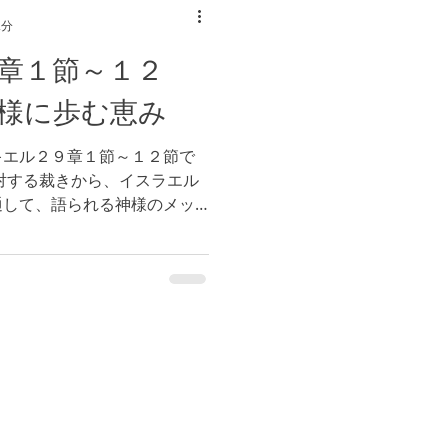
2分
章１節～１２
様に歩む恵み
キエル２９章１節～１２節で
対する裁きから、イスラエル
通して、語られる神様のメッ
とができます。 神様は私た
。私たちが過去に間違った選