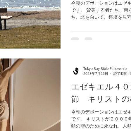
今朝のデボーションはエゼ
です。 賛美する者たち、南
ち、北を向いて、祭壇を見守
の箇所から見ますと、神様
が置かれていることを知る
こで神様に捧げるかは...
Tokyo Bay Bible Fellowship
2023年7月26日
読了時間: 
エゼキエル４０
節 キリストの
今朝のデボーションはエゼ
です。 キリストが２０００
類の罪のために死なれ、人