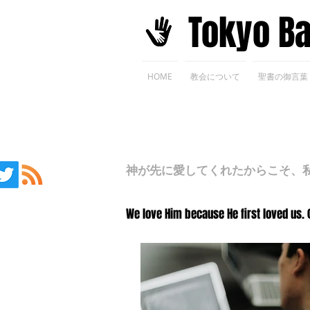
​Tokyo B
HOME
教会について
聖書の御言葉
神が先に愛してくれたからこそ、私た
We love Him because He first loved us. 