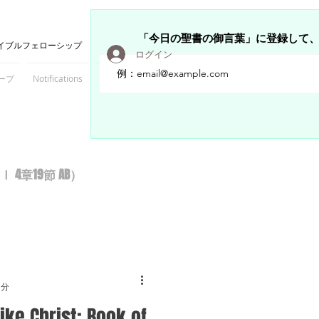
「今日の聖書の御言葉」に登録して
イブルフェローシップ
ログイン
ープ
Notifications
Members
章19節 AB）
1分
ike Christ: Book of