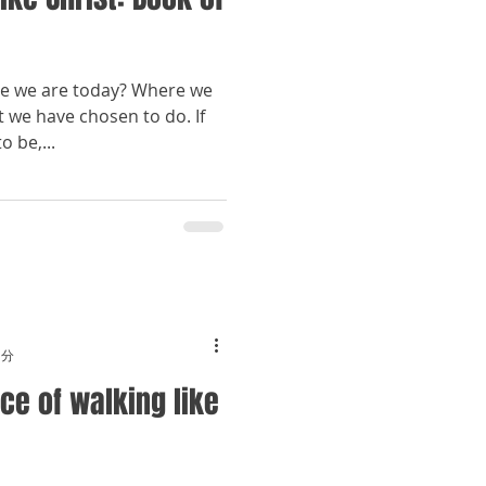
e we are today? Where we
t we have chosen to do. If
 be,...
1分
ce of walking like