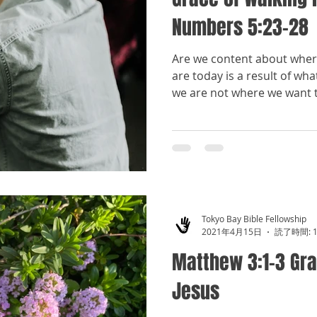
Numbers 5:23-28
Are we content about wher
are today is a result of wha
we are not where we want to
Tokyo Bay Bible Fellowship
2021年4月15日
読了時間: 
Matthew 3:1-3 Gra
Jesus