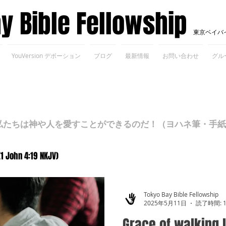
ay Bible Fellowship
東京ベイバ
YouVersion デボーション
ブログ
最新情報
お問い合わせ
グル
ちは神や人を愛すことができるのだ！（ヨハネ筆・手紙Ⅰ 4
(1 John 4:19 NKJV)
Tokyo Bay Bible Fellowship
2025年5月11日
読了時間: 
Grace of walking l