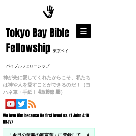
​Tokyo Bay Bible
Fellowship
東京ベイ
バイブルフェローシップ
神が先に愛してくれたからこそ、私たち
は神や人を愛すことができるのだ！（ヨ
ハネ筆・手紙Ⅰ 4章19節 AB）
We love Him because He first loved us. (1 John 4:19
NKJV)
「今日の聖書の御言葉」に登録して、メ