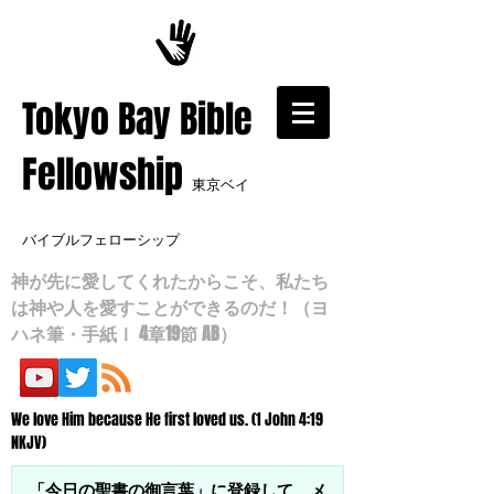
​Tokyo Bay Bible
Fellowship
東京ベイ
バイブルフェローシップ
神が先に愛してくれたからこそ、私たち
は神や人を愛すことができるのだ！（ヨ
ハネ筆・手紙Ⅰ 4章19節 AB）
We love Him because He first loved us. (1 John 4:19
NKJV)
「今日の聖書の御言葉」に登録して、メ